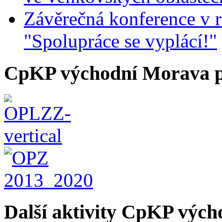
Závěrečná konference v r
"Spolupráce se vyplácí!"
CpKP východní Morava p
Další aktivity CpKP výc