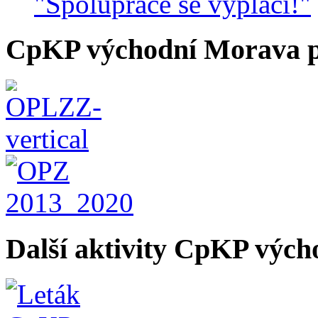
"Spolupráce se vyplácí!"
CpKP východní Morava p
Další aktivity CpKP výc