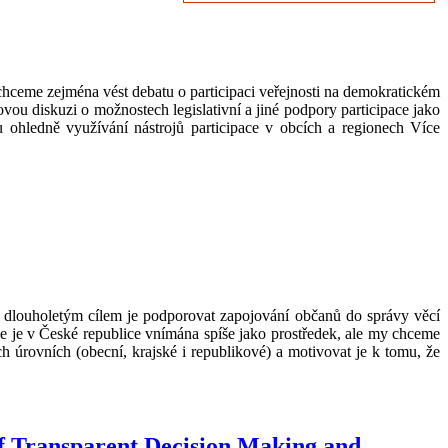
chceme zejména vést debatu o participaci veřejnosti na demokratickém
ou diskuzi o možnostech legislativní a jiné podpory participace jako
 ohledně využívání nástrojů participace v obcích a regionech Více
hž dlouholetým cílem je podporovat zapojování občanů do správy věcí
e je v České republice vnímána spíše jako prostředek, ale my chceme
ch úrovních (obecní, krajské i republikové) a motivovat je k tomu, že
 of Transparent Decision Making and