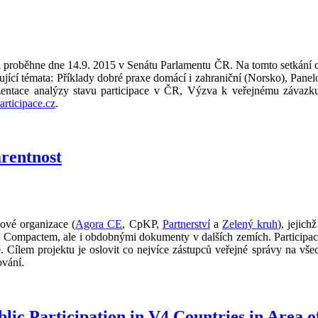
rá proběhne dne 14.9. 2015 v Senátu Parlamentu ČR. Na tomto setkání 
ící témata: Příklady dobré praxe domácí i zahraniční (Norsko), Panelov
ezentace analýzy stavu participace v ČR, Výzva k veřejnému závazku
rticipace.cz
.
rentnost
kové organizace (
Agora CE
, CpKP,
Partnerství
a
Zelený kruh
), jejic
ým Compactem, ale i obdobnými dokumenty v dalších zemích. Participac
. Cílem projektu je oslovit co nejvíce zástupců veřejné správy na vše
ování.
blic Participation in V4 Countries in Area