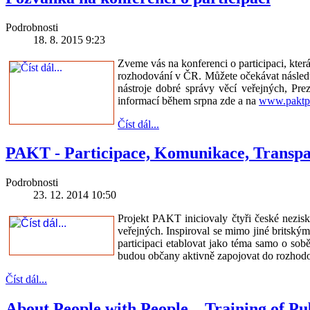
Podrobnosti
18. 8. 2015 9:23
Zveme vás na konferenci o participaci, kte
rozhodování v ČR. Můžete očekávat následuj
nástroje dobré správy věcí veřejných, Pr
informací během srpna zde a na
www.paktpa
Číst dál...
PAKT - Participace, Komunikace, Transpa
Podrobnosti
23. 12. 2014 10:50
Projekt PAKT iniciovaly čtyři české nezis
veřejných. Inspiroval se mimo jiné britsk
participaci etablovat jako téma samo o sobě
budou občany aktivně zapojovat do rozhod
Číst dál...
About People with People – Training of Pu