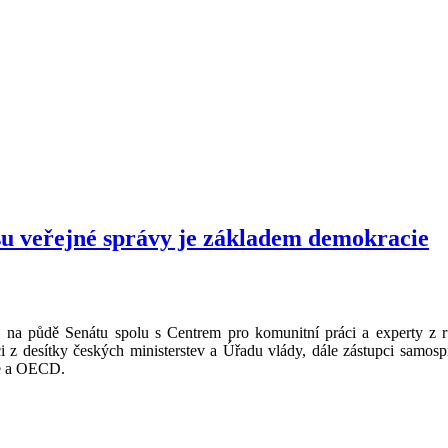
u veřejné správy je základem demokracie
 na půdě Senátu spolu s Centrem pro komunitní práci a experty z rů
íci z desítky českých ministerstev a Úřadu vlády, dále zástupci samos
se a OECD.