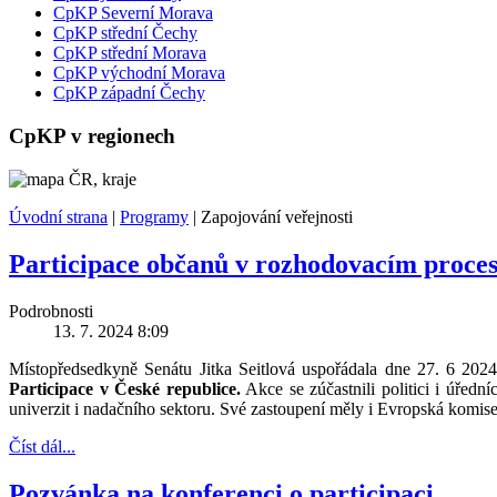
CpKP Severní Morava
CpKP střední Čechy
CpKP střední Morava
CpKP východní Morava
CpKP západní Čechy
CpKP v regionech
Úvodní strana
|
Programy
|
Zapojování veřejnosti
Participace občanů v rozhodovacím proces
Podrobnosti
13. 7. 2024 8:09
Místopředsedkyně Senátu Jitka Seitlová uspořádala dne 27. 6 2024
Participace v České republice.
Akce se zúčastnili politici i úředn
univerzit i nadačního sektoru. Své zastoupení měly i Evropská komi
Číst dál...
Pozvánka na konferenci o participaci