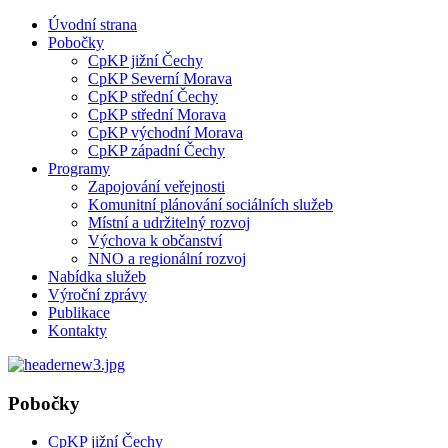
Úvodní strana
Pobočky
CpKP jižní Čechy
CpKP Severní Morava
CpKP střední Čechy
CpKP střední Morava
CpKP východní Morava
CpKP západní Čechy
Programy
Zapojování veřejnosti
Komunitní plánování sociálních služeb
Místní a udržitelný rozvoj
Výchova k občanství
NNO a regionální rozvoj
Nabídka služeb
Výroční zprávy
Publikace
Kontakty
Pobočky
CpKP jižní Čechy