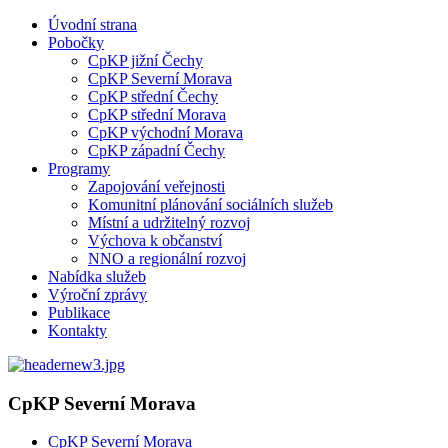
Úvodní strana
Pobočky
CpKP jižní Čechy
CpKP Severní Morava
CpKP střední Čechy
CpKP střední Morava
CpKP východní Morava
CpKP západní Čechy
Programy
Zapojování veřejnosti
Komunitní plánování sociálních služeb
Místní a udržitelný rozvoj
Výchova k občanství
NNO a regionální rozvoj
Nabídka služeb
Výroční zprávy
Publikace
Kontakty
CpKP Severní Morava
CpKP Severní Morava