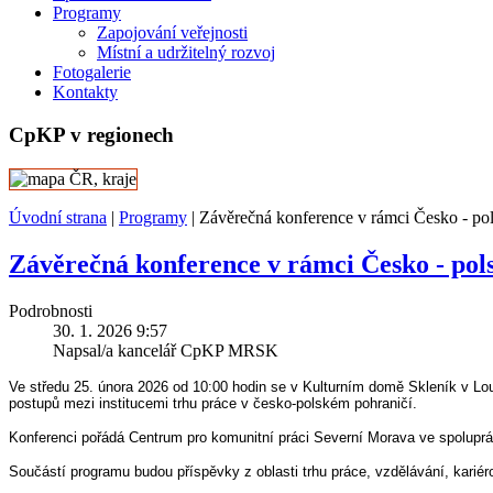
Programy
Zapojování veřejnosti
Místní a udržitelný rozvoj
Fotogalerie
Kontakty
CpKP v regionech
Úvodní strana
|
Programy
|
Závěrečná konference v rámci Česko - pol
Závěrečná konference v rámci Česko - pol
Podrobnosti
30. 1. 2026 9:57
Napsal/a kancelář CpKP MRSK
Ve středu 25. února 2026 od 10:00 hodin se v Kulturním domě Skleník v 
postupů mezi institucemi trhu práce v česko-polském pohraničí.
Konferenci pořádá Centrum pro komunitní práci Severní Morava ve spoluprá
Součástí programu budou příspěvky z oblasti trhu práce, vzdělávání, kariér