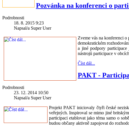
Pozvánka na konferenci o parti
Podrobnosti
18. 8. 2015 9:23
Napsal/a Super User
Zveme vás na konferenci o p
demokratickém rozhodování v
a jiné podpory participace
nástrojů participace v obcí
Číst dál...
PAKT - Particip
Podrobnosti
23. 12. 2014 10:50
Napsal/a Super User
Projekt PAKT iniciovaly čtyři české nezis
veřejných. Inspiroval se mimo jiné britsk
participaci etablovat jako téma samo o sobě
budou občany aktivně zapojovat do rozhod