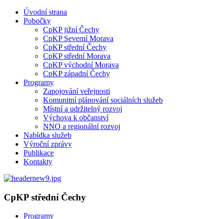
Úvodní strana
Pobočky
CpKP jižní Čechy
CpKP Severní Morava
CpKP střední Čechy
CpKP střední Morava
CpKP východní Morava
CpKP západní Čechy
Programy
Zapojování veřejnosti
Komunitní plánování sociálních služeb
Místní a udržitelný rozvoj
Výchova k občanství
NNO a regionální rozvoj
Nabídka služeb
Výroční zprávy
Publikace
Kontakty
CpKP střední Čechy
Programy