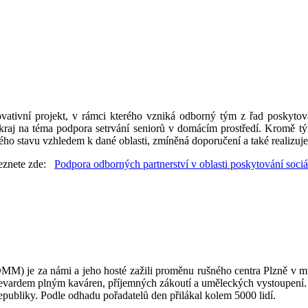
ovativní projekt, v rámci kterého vzniká odborný tým z řad poskytova
kraj na téma podpora setrvání seniorů v domácím prostředí. Kromě t
ého stavu vzhledem k dané oblasti, zmíněná doporučení a také realizu
leznete zde:
Podpora odborných partnerství v oblasti poskytování soci
M) je za námi a jeho hosté zažili proměnu rušného centra Plzně v mís
llevardem plným kaváren, příjemných zákoutí a uměleckých vystoupení
Republiky. Podle odhadu pořadatelů den přilákal kolem 5000 lidí.