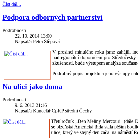
Číst dál...
Podpora odborných partnerství
Podrobnosti
22. 10. 2014 13:00
Napsal/a Petra Štěpová
V prosinci minulého roku jsme zahájili in
nadregionální doporučení pro Středočeský 
zkušeností, bude výstupem analýza současn
Podrobný popis projektu a jeho výstupy na
Na ulici jako doma
Podrobnosti
9. 6. 2013 21:16
Napsal/a Kancelář CpKP střední Čechy
Třetí ročník „Den Meliny Mercouri" (dále DM
se plzeňská Americká třída stala pěším bou
ulice, který ve stejný den začal na náměstí 