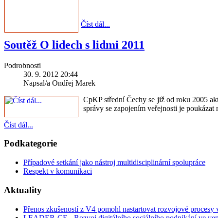
Číst dál...
Soutěž O lidech s lidmi 2011
Podrobnosti
30. 9. 2012 20:44
Napsal/a Ondřej Marek
CpKP střední Čechy se již od roku 2005 akt
správy se zapojením veřejnosti je poukázat 
Číst dál...
Podkategorie
Případové setkání jako nástroj multidisciplinární spolupráce
Respekt v komunikaci
Aktuality
Přenos zkušeností z V4 pomohl nastartovat rozvojové procesy
LEADER-CE - Rozvoj digitálního sociálního podnikání ve ven