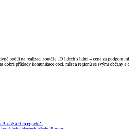
ivně podíli na realizaci soutěže „O lidech s lidmi – cena za podporu m
na dobré příklady komunikace obcí, měst a regionů se svými občany a o
 v Bosně a Hercegovině.
kovských oblastech střední Evropy