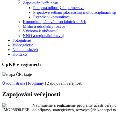
Zapojování veřejnosti
Podpora odborných partnerství
Případové setkání jako nástroj multidisciplinární s
Respekt v komunikaci
Komunitní plánování sociálních služeb
Místní a udržitelný rozvoj
Výchova k občanství
NNO a regionální rozvoj
Fotogalerie
Videogalerie
Nabídka služeb
Kontakty
CpKP v regionech
Úvodní strana
|
Programy
|
Zapojování veřejnosti
Zapojování veřejnosti
Navrhujeme a realizujeme programy účasti veřejnos
do přípravy strategických, rozvojových koncepcí ne