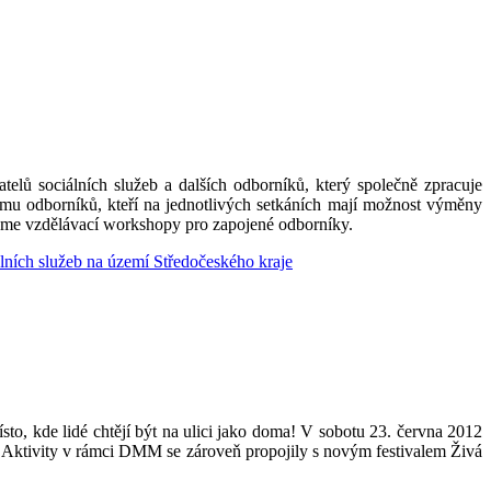
telů sociálních služeb a dalších odborníků, který společně zpracuje
ýmu odborníků, kteří na jednotlivých setkáních mají možnost výměny
jeme
vzdělávací workshopy pro zapojené odborníky.
álních služeb na území Středočeského kraje
to, kde lidé chtějí být na ulici jako doma! V sobotu 23. června 2012
. Aktivity v rámci DMM se zároveň propojily s novým festivalem Živá