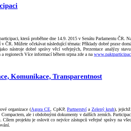
cipaci
articipaci, která proběhne dne 14.9. 2015 v Senátu Parlamentu ČR. Na 
 ČR. Můžete očekávat následující témata: Příklady dobré praxe domácí
 jako nástroje dobré správy věcí veřejných, Prezentace analýzy st
ch a regionech Více informací během srpna zde a na
www.paktparticipac
ace, Komunikace, Transparentnost
kové organizace (
Agora CE
, CpKP,
Partnerství
a
Zelený kruh
), jejic
ým Compactem, ale i obdobnými dokumenty v dalších zemích. Participac
. Cílem projektu je oslovit co nejvíce zástupců veřejné správy na vše
ování.