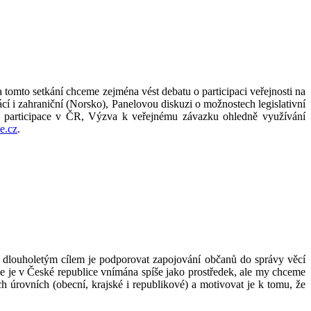
tomto setkání chceme zejména vést debatu o participaci veřejnosti na
 i zahraniční (Norsko), Panelovou diskuzi o možnostech legislativní
avu participace v ČR, Výzva k veřejnému závazku ohledně využívání
e.cz
.
hž dlouholetým cílem je podporovat zapojování občanů do správy věcí
e je v České republice vnímána spíše jako prostředek, ale my chceme
ch úrovních (obecní, krajské i republikové) a motivovat je k tomu, že